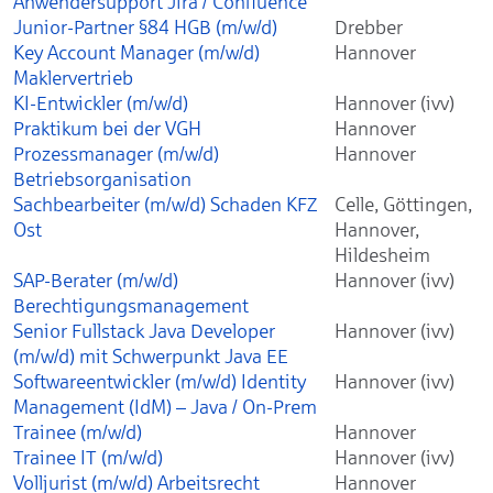
Anwendersupport Jira / Confluence
Junior-Partner §84 HGB (m/w/d)
Drebber
Key Account Manager (m/w/d)
Hannover
Maklervertrieb
KI-Entwickler (m/w/d)
Hannover (ivv)
Praktikum bei der VGH
Hannover
Prozessmanager (m/w/d)
Hannover
Betriebsorganisation
Sachbearbeiter (m/w/d) Schaden KFZ
Celle, Göttingen,
Ost
Hannover,
Hildesheim
SAP-Berater (m/w/d)
Hannover (ivv)
Berechtigungsmanagement
Senior Fullstack Java Developer
Hannover (ivv)
(m/w/d) mit Schwerpunkt Java EE
Softwareentwickler (m/w/d) Identity
Hannover (ivv)
Management (IdM) – Java / On-Prem
Trainee (m/w/d)
Hannover
Trainee IT (m/w/d)
Hannover (ivv)
Volljurist (m/w/d) Arbeitsrecht
Hannover