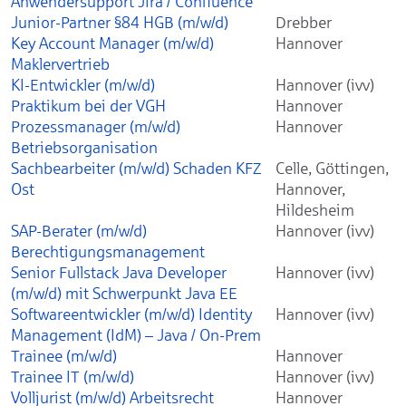
Anwendersupport Jira / Confluence
Junior-Partner §84 HGB (m/w/d)
Drebber
Key Account Manager (m/w/d)
Hannover
Maklervertrieb
KI-Entwickler (m/w/d)
Hannover (ivv)
Praktikum bei der VGH
Hannover
Prozessmanager (m/w/d)
Hannover
Betriebsorganisation
Sachbearbeiter (m/w/d) Schaden KFZ
Celle, Göttingen,
Ost
Hannover,
Hildesheim
SAP-Berater (m/w/d)
Hannover (ivv)
Berechtigungsmanagement
Senior Fullstack Java Developer
Hannover (ivv)
(m/w/d) mit Schwerpunkt Java EE
Softwareentwickler (m/w/d) Identity
Hannover (ivv)
Management (IdM) – Java / On-Prem
Trainee (m/w/d)
Hannover
Trainee IT (m/w/d)
Hannover (ivv)
Volljurist (m/w/d) Arbeitsrecht
Hannover