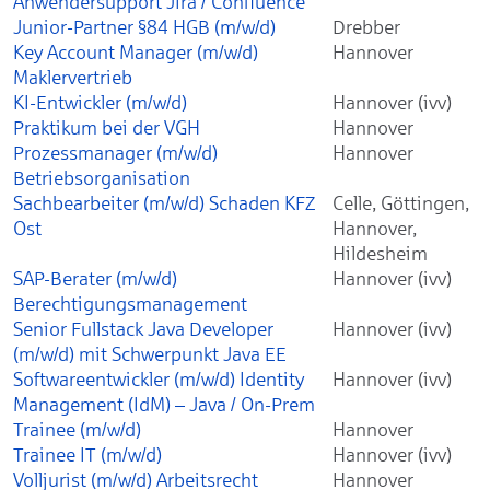
Anwendersupport Jira / Confluence
Junior-Partner §84 HGB (m/w/d)
Drebber
Key Account Manager (m/w/d)
Hannover
Maklervertrieb
KI-Entwickler (m/w/d)
Hannover (ivv)
Praktikum bei der VGH
Hannover
Prozessmanager (m/w/d)
Hannover
Betriebsorganisation
Sachbearbeiter (m/w/d) Schaden KFZ
Celle, Göttingen,
Ost
Hannover,
Hildesheim
SAP-Berater (m/w/d)
Hannover (ivv)
Berechtigungsmanagement
Senior Fullstack Java Developer
Hannover (ivv)
(m/w/d) mit Schwerpunkt Java EE
Softwareentwickler (m/w/d) Identity
Hannover (ivv)
Management (IdM) – Java / On-Prem
Trainee (m/w/d)
Hannover
Trainee IT (m/w/d)
Hannover (ivv)
Volljurist (m/w/d) Arbeitsrecht
Hannover